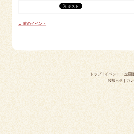
← 前のイベント
トップ
|
イベント・企画
お知らせ
|
カレ