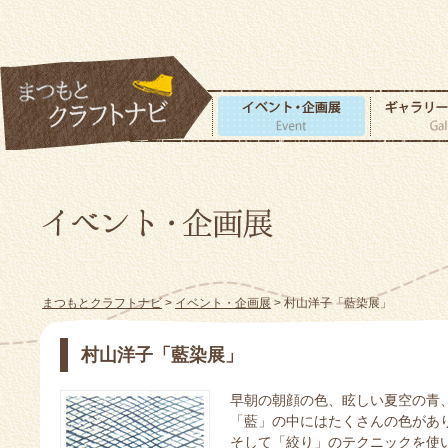
まつもとクラフトナビ
>
イベント・企画展
> 村山洋子「藍染展」
村山洋子「藍染展」
早朝の朝顔の色、眩しい夏空の青
「藍」の中にはたくさんの色があ
そして「絞り」のテクニックを使