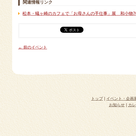
関連情報リンク
松本・蟻ヶ崎のカフェで「お母さんの手仕事」展 和小物7
← 前のイベント
トップ
|
イベント・企画
お知らせ
|
カレ