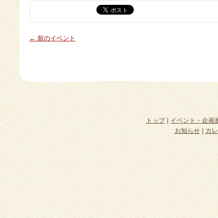
← 前のイベント
トップ
|
イベント・企画
お知らせ
|
カレ