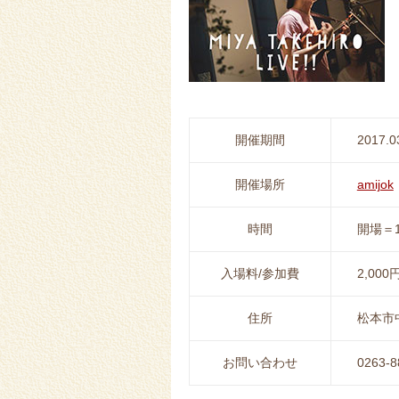
開催期間
2017.0
開催場所
amijok
時間
開場＝1
入場料/参加費
2,0
住所
松本市中
お問い合わせ
0263-8