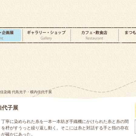
光佳染織 代島光子・横内佳代子展
佳代子展
丁寧に染められた糸を一本一本紡ぎ手織機にかけられた糸と糸の間
を杼がすうっと繰り返し動く。そこには糸と対話する手と指の存在
が確かにあった。