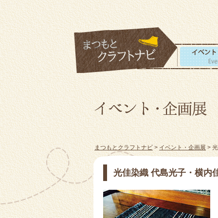
まつもとクラフトナビ
>
イベント・企画展
> 
光佳染織 代島光子・横内