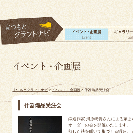
まつもとクラフトナビ
>
イベント・企画展
> 什器備品受注会
什器備品受注会
鍛造作家 河原崎貴さんによる家
オーダーの会を開催いたします。
熱した鉄を叩いて形づくる鍛造。