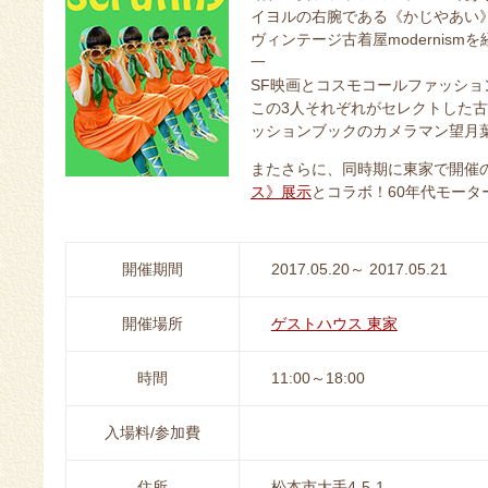
イヨルの右腕である《かじやあい
ヴィンテージ古着屋modernis
一
SF映画とコスモコールファッショ
この3人それぞれがセレクトした
ッションブックのカメラマン望月
またさらに、同時期に東家で開催
ス》展示
とコラボ！60年代モータ
開催期間
2017.05.20～ 2017.05.21
開催場所
ゲストハウス 東家
時間
11:00～18:00
入場料/参加費
住所
松本市大手4-5-1