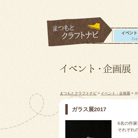
まつもとクラフトナビ
>
イベント・企画展
> 
ガラス展2017
6名の作
それぞれ