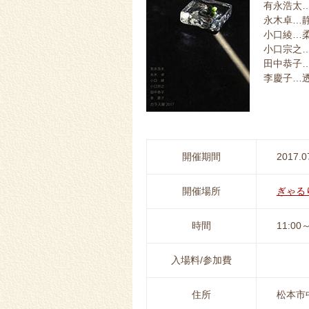
有永浩太
永木卓…
小口綾…
小口宗之
田中恭子
李慶子…
開催期間
2017.0
開催場所
ぎゃる
時間
11:0
入場料/参加費
住所
松本市中