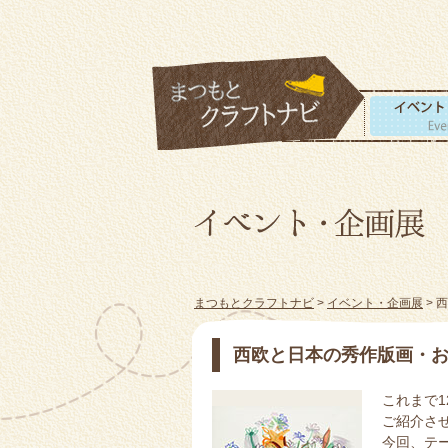
まつもとクラフトナビ
>
イベント・企画展
> 
西欧と日本の秀作版画・
これまで1
ご紹介さ
今回、テ