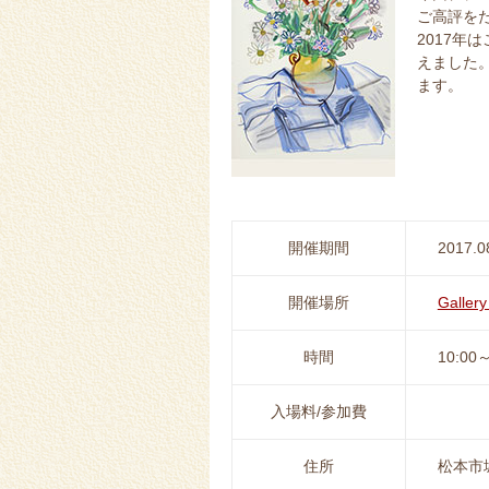
ご高評を
2017
えました
ます。
開催期間
2017.0
開催場所
Galle
時間
10:00～
入場料/参加費
住所
松本市城