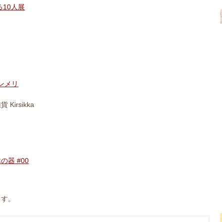
わる10人展
ヒンメリ
irsikka
器 #00
ます。