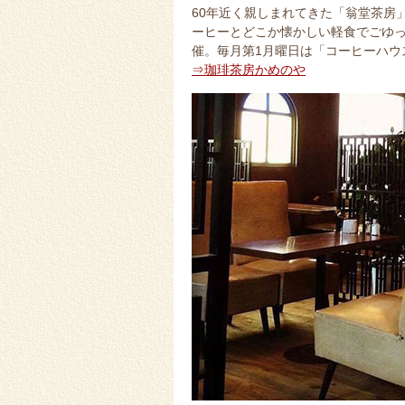
60年近く親しまれてきた「翁堂茶房
ーヒーとどこか懐かしい軽食でごゆ
催。毎月第1月曜日は「コーヒーハウ
⇒珈琲茶房かめのや