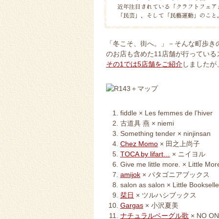
「冬こそ、街へ。」－そんな町歩きの
のお店も含めた11店舗が行っている
その1では5店舗をご紹介
しましたが
fiddle × Les femmes de l’hiver
古道具 燕 × niemi
Something tender × ninjinsan
Chez Momo
× 田之上尚子
TOCA by lifart…
× ニイヨル
Give me little more. × Little Mo
amijok
× パタゴニアブックス
salon as salon × Little Bookselle
栞日
× ツルハシブックス
Gargas
× 小沢夏美
ナチュラルベーグル歌
× NO ON