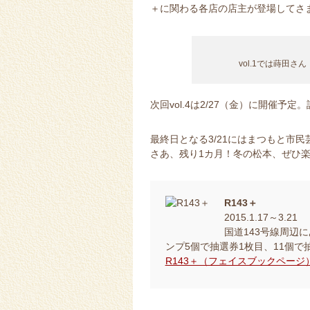
＋に関わる各店の店主が登場してさ
vol.1では蒔田さん（
次回vol.4は2/27（金）に開催予定
最終日となる3/21にはまつもと市民芸
さあ、残り1カ月！冬の松本、ぜひ
R143＋
2015.1.17～3.21
国道143号線周辺
ンプ5個で抽選券1枚目、11個
R143＋（フェイスブックページ