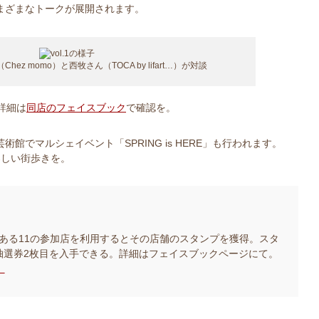
まざまなトークが展開されます。
Chez momo）と西牧さん（TOCA by lifart…）が対談
。詳細は
同店のフェイスブック
で確認を。
術館でマルシェイベント「SPRING is HERE」も行われます。
楽しい街歩きを。
にある11の参加店を利用するとその店舗のスタンプを獲得。スタ
で抽選券2枚目を入手できる。詳細はフェイスブックページにて。
）