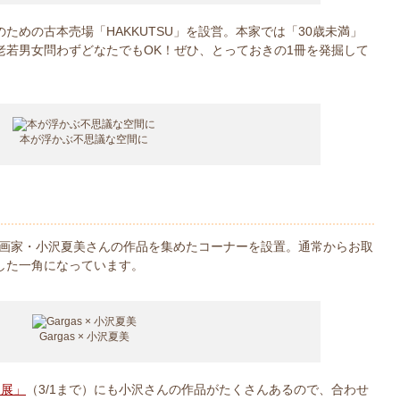
ための古本売場「HAKKUTSU」を設営。本家では「30歳未満」
老若男女問わずどなたでもOK！ぜひ、とっておきの1冊を発掘して
本が浮かぶ不思議な空間に
は、画家・小沢夏美さんの作品を集めたコーナーを設置。通常からお取
した一角になっています。
Gargas × 小沢夏美
チ展」
（3/1まで）にも小沢さんの作品がたくさんあるので、合わせ