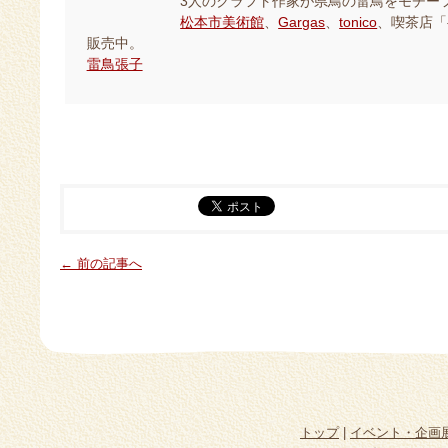
3人のクラフト作家が県鳥の雷鳥をモチーフ
松本市美術館
、
Gargas
、
tonico
、喫茶店「
販売中。
雷鳥張子
← 前の記事へ
トップ
|
イベント・企画