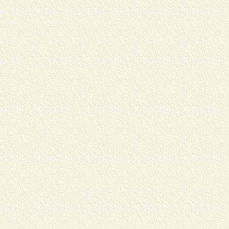
店
マ
く