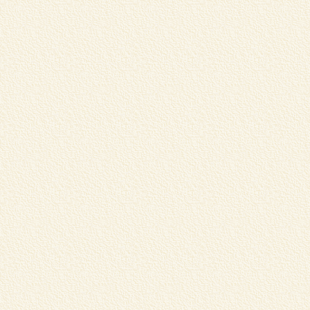
松
売
⇒
G