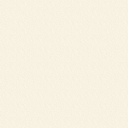
松
中
し
m