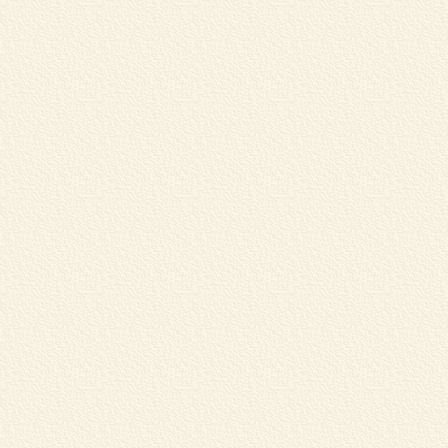
浅
ナ
詳
G