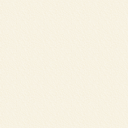
蔵
リ
く