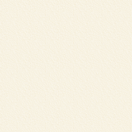
伊
り
詳