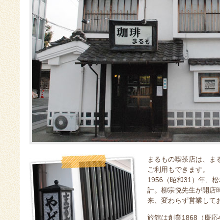
まるもの喫茶店は、ま
ご利用もできます。
1956（昭和31）年
計。柳宗悦先生が開店
来、変わらず営業して
旅館は創業1868（慶応