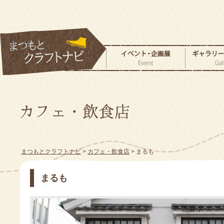
まつもとクラフトナビ
>
カフェ・飲食店
> まるも
まるも