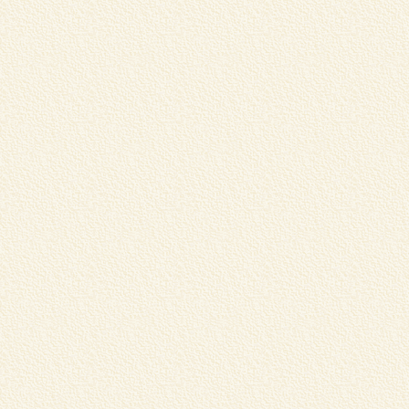
松
し
く
M