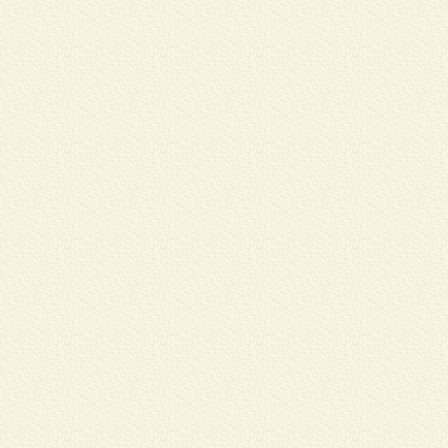
店
マ
く