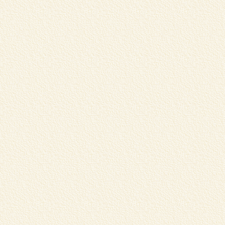
蔵
リ
く