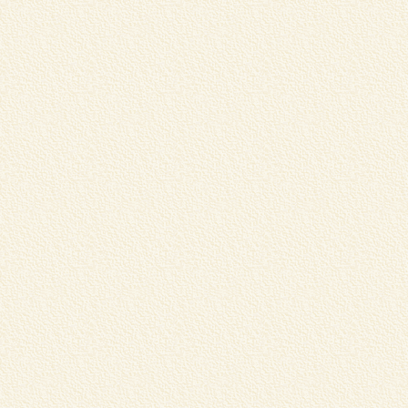
松
売
⇒