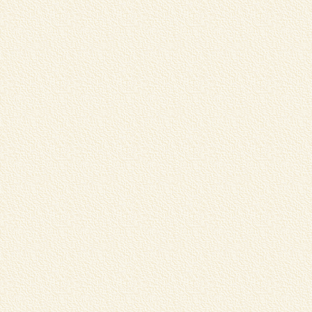
学
習
く
m