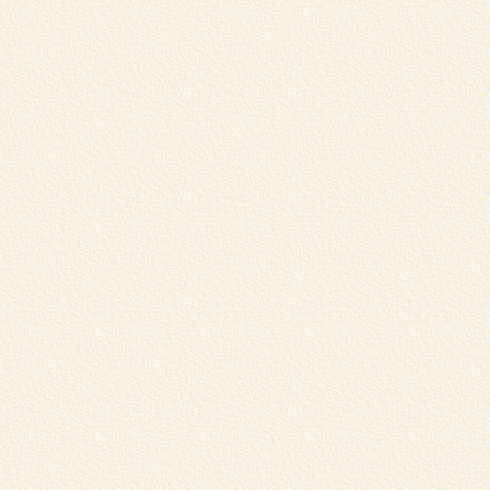
浅
ナ
詳