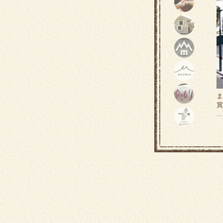
ま
賞
..