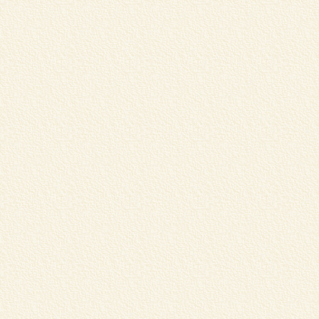
フ
て
し