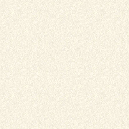
ジ
内
G