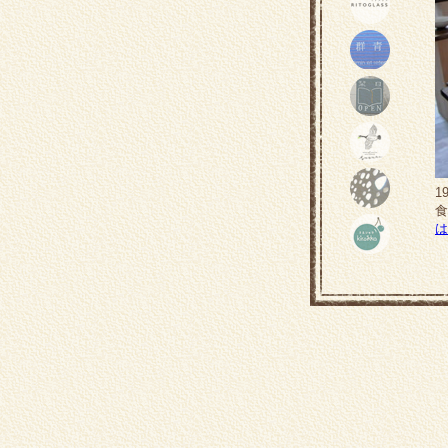
1
食
は