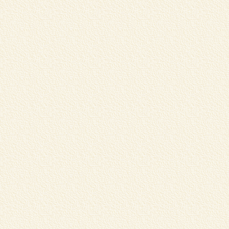
店
マ
く
R