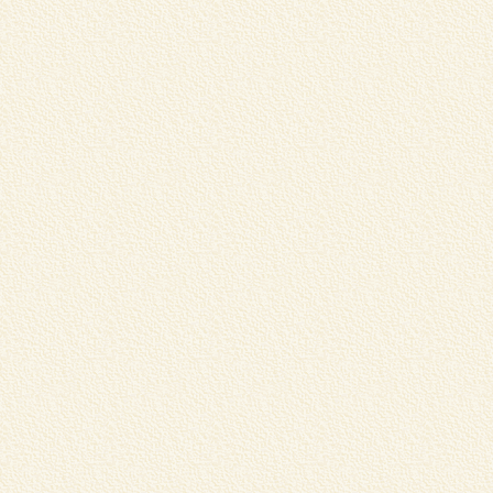
松
あ
..