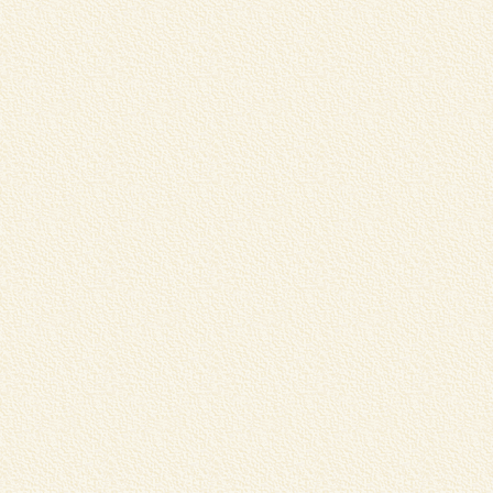
ガ
器
詳