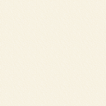
ま
賞
..
北