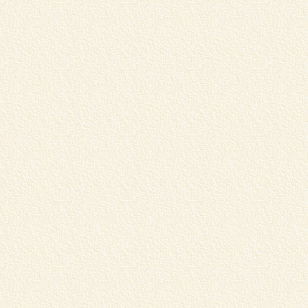
松
売
⇒
m