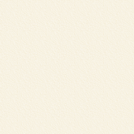
蔵
器
こ