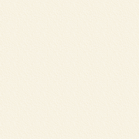
蔵
リ
く