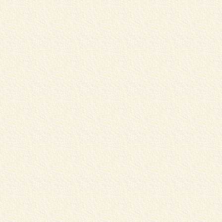
松
し
く