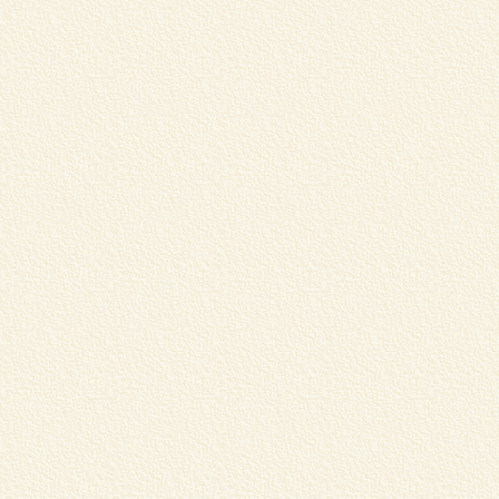
マ
め
詳