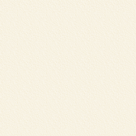
学
習
く