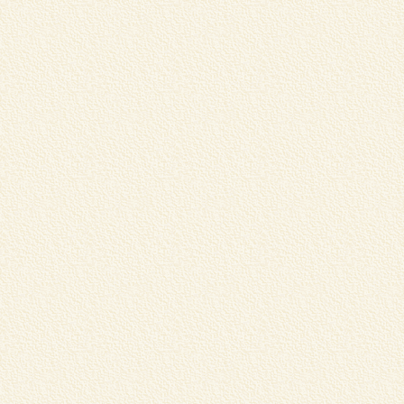
蔵
リ
く
L