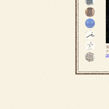
浅
ナ
詳
G