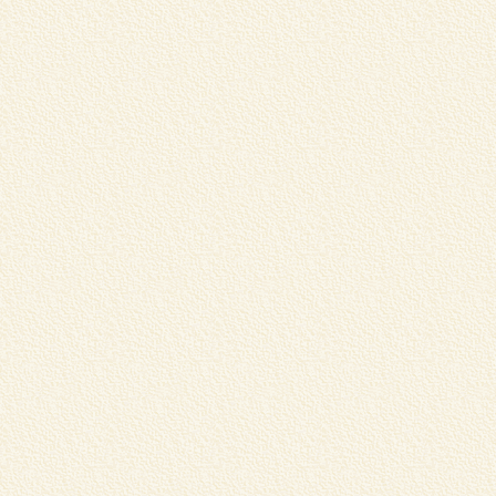
蔵
器
こ
i