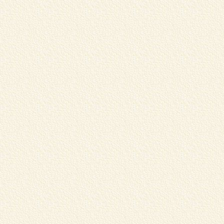
国
国
⇒