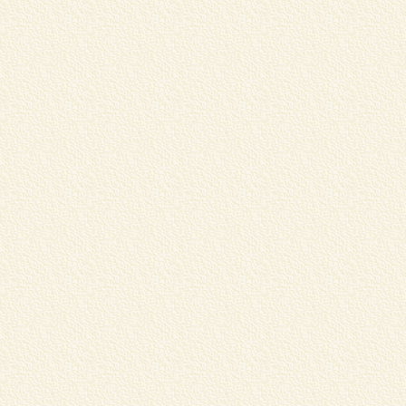
松
売
⇒