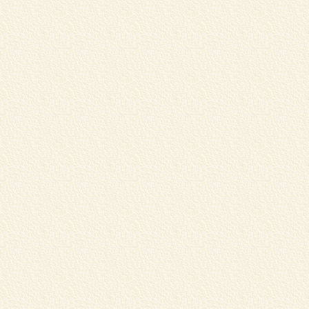
ま
賞
..
L