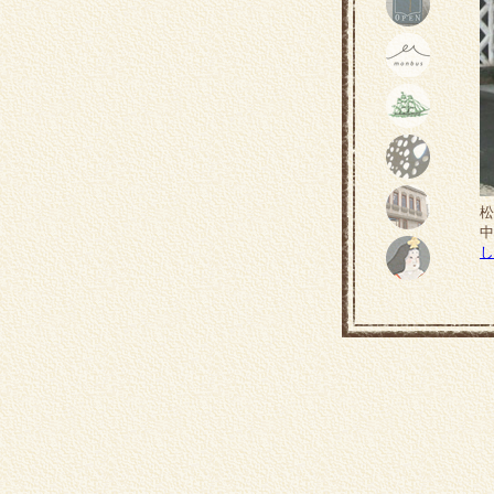
松
中
し