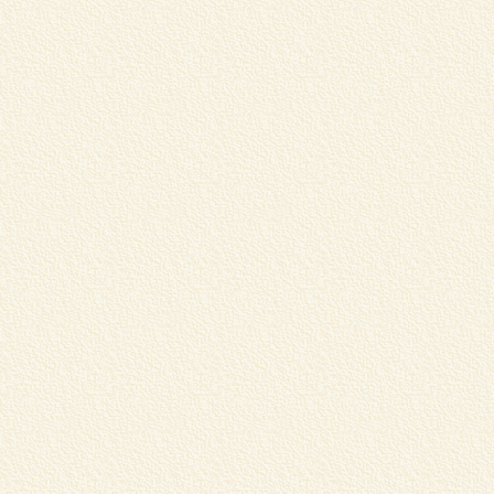
松
あ
..
m