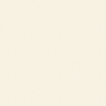
店
マ
く
V