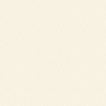
浅
ナ
詳
T