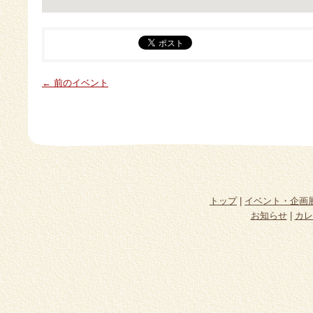
← 前のイベント
トップ
|
イベント・企画
お知らせ
|
カレ