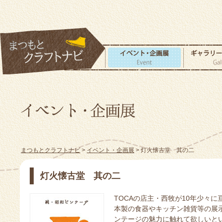
まつもとクラフトナビ
>
イベント・企画展
> 灯火懐古堂 其の二
灯火懐古堂 其の二
TOCAの店主・西牧が10年少々に
本製の食器やキッチン雑貨等の展
ンテージの魅力に触れて欲しいと