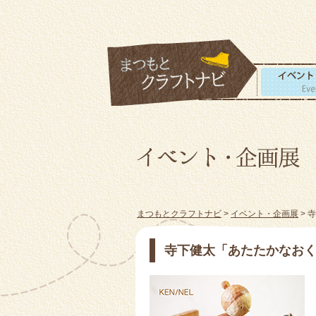
まつもとクラフトナビ
>
イベント・企画展
> 
寺下健太「あたたかなお