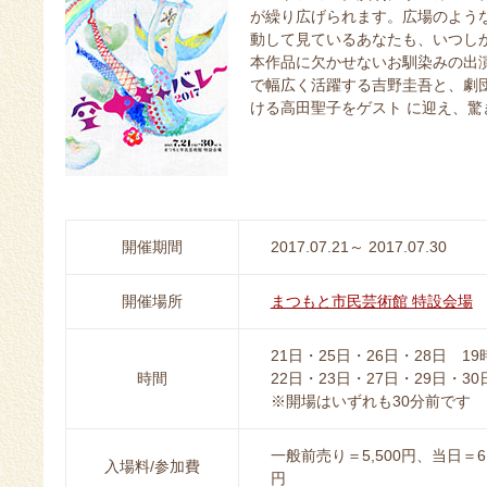
が繰り広げられます。広場のよう
動して見ているあなたも、いつし
本作品に欠かせないお馴染みの出
で幅広く活躍する吉野圭吾と、劇
ける高田聖子をゲスト に迎え、驚
開催期間
2017.07.21～ 2017.07.30
開催場所
まつもと市民芸術館 特設会場
21日・25日・26日・28日 19
時間
22日・23日・27日・29日・30
※開場はいずれも30分前です
一般前売り＝5,500円、当日＝6,0
入場料/参加費
円