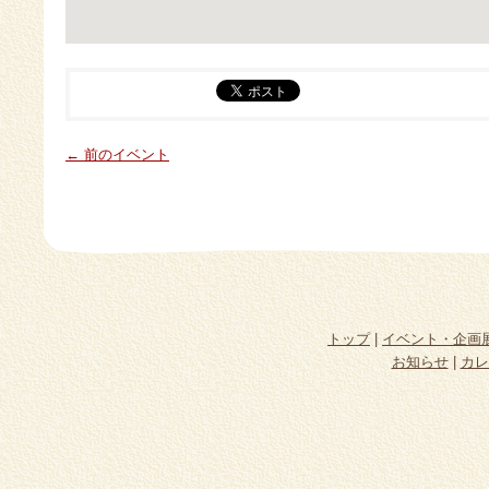
← 前のイベント
トップ
|
イベント・企画
お知らせ
|
カレ