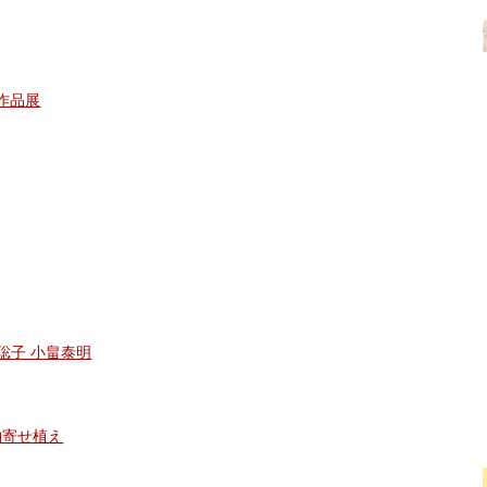
AN作品展
聡子 小畠泰明
物寄せ植え