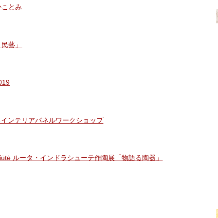
かことみ
ブ・民藝」
19
るインテリアパネルワークショップ
Rūta Indrašiūtė ルータ・インドラシューテ作陶展「物語る陶器」