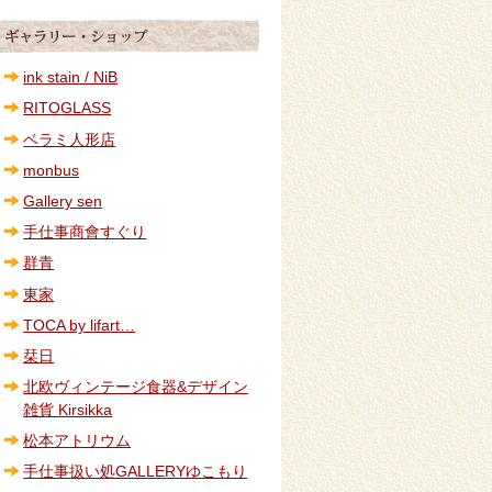
ink stain / NiB
RITOGLASS
ベラミ人形店
monbus
Gallery sen
手仕事商會すぐり
群青
東家
TOCA by lifart…
栞日
北欧ヴィンテージ食器&デザイン
雑貨 Kirsikka
松本アトリウム
手仕事扱い処GALLERYゆこもり