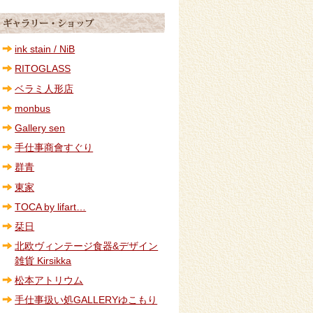
ink stain / NiB
RITOGLASS
ベラミ人形店
monbus
Gallery sen
手仕事商會すぐり
群青
東家
TOCA by lifart…
栞日
北欧ヴィンテージ食器&デザイン
雑貨 Kirsikka
松本アトリウム
手仕事扱い処GALLERYゆこもり