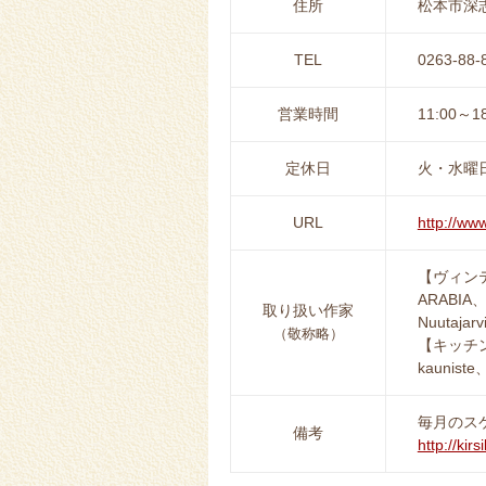
住所
松本市深志3
TEL
0263-88-
営業時間
11:00～
定休日
火・水曜
URL
http://www
【ヴィン
ARABIA、
取り扱い作家
Nuutajarv
（敬称略）
【キッチ
kaunist
毎月のス
備考
http://kir