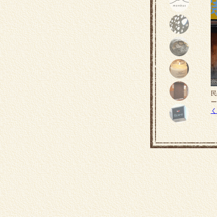
民
ー
く