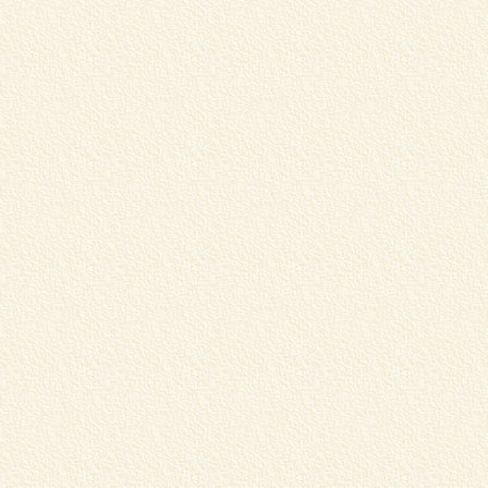
店
マ
く