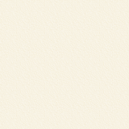
松
し
く