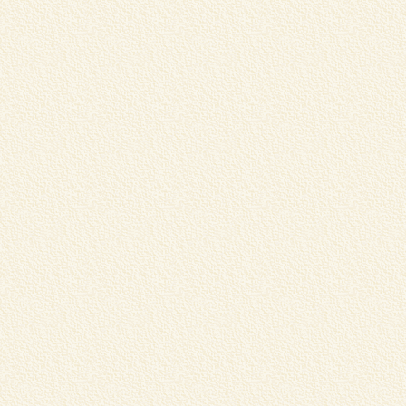
伊
り
詳
T