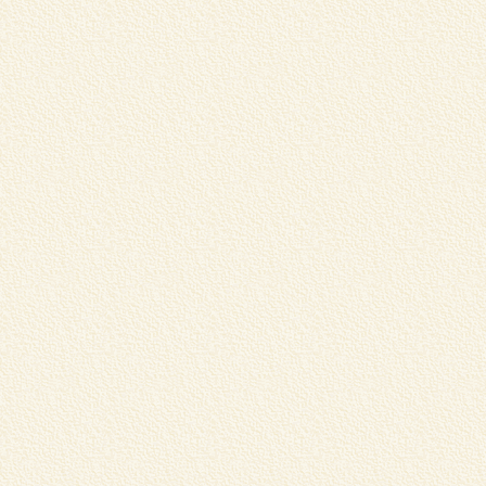
松
中
し
m