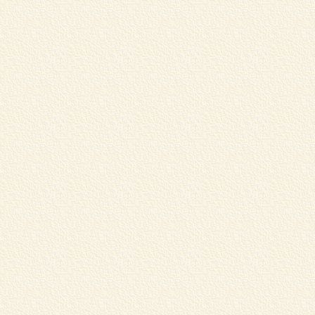
ま
賞
..
G