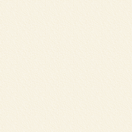
学
習
く