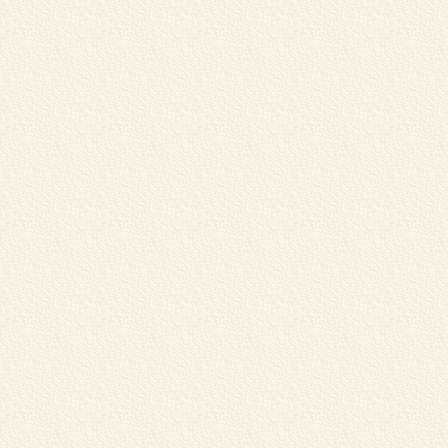
マ
め
詳