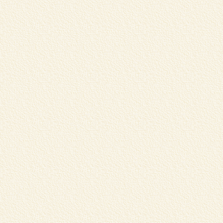
松
し
く