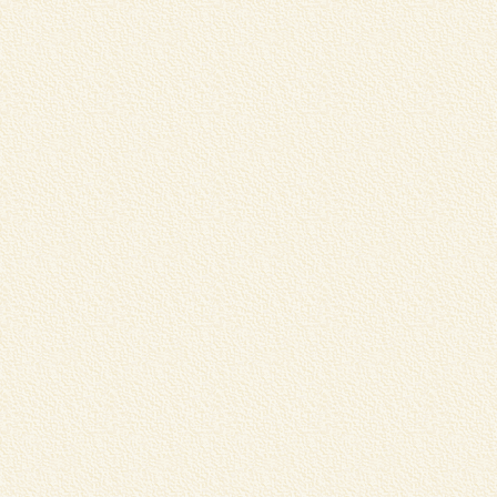
ま
賞
..
C