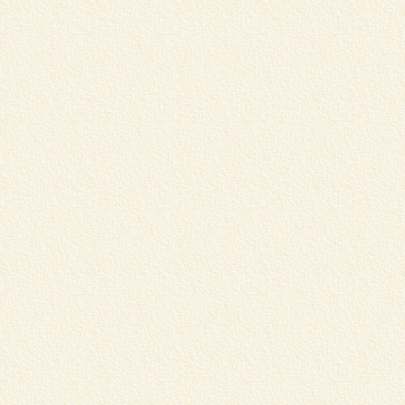
国
国
⇒