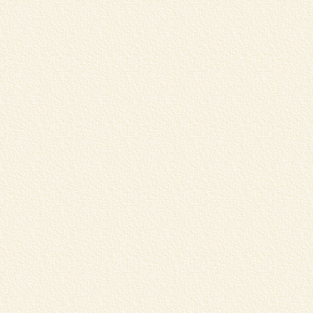
松
中
し