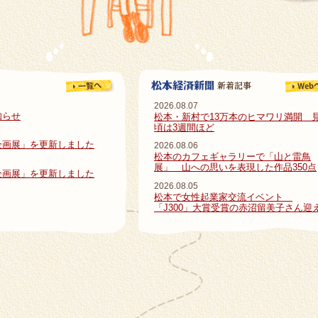
2026.08.07
知らせ
松本・新村で13万本のヒマワリ満開 
頃は3週間ほど
企画展」を更新しました
2026.08.06
松本のカフェギャラリーで「山と雷鳥
展」 山への思いを表現した作品350点
企画展」を更新しました
2026.08.05
松本で女性起業家交流イベント
「J300」大賞受賞の赤沼留美子さん迎