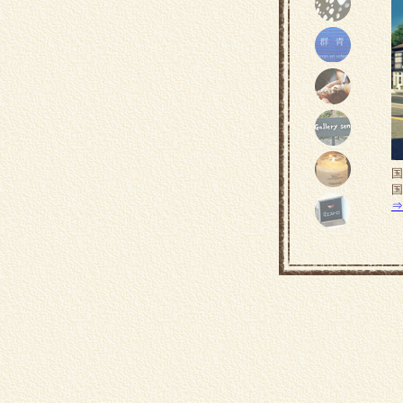
国
国
⇒