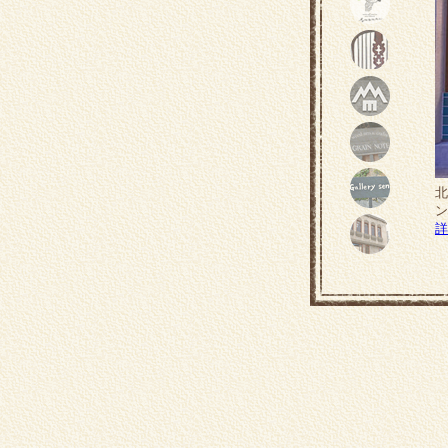
北
ン
詳
m