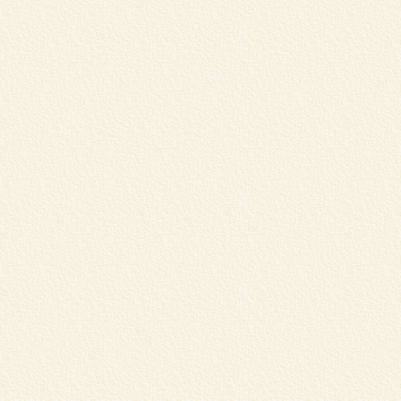
6
お
G