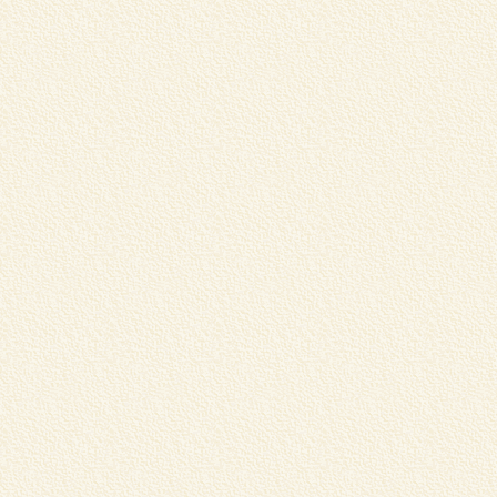
学
習
く
G