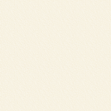
店
マ
く
T