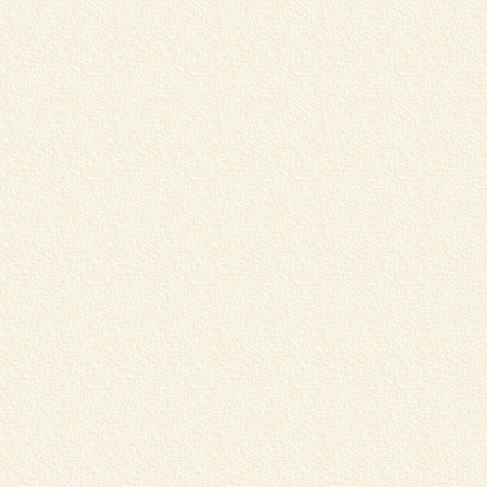
蔵
リ
く