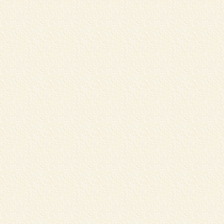
松
中
し