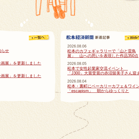
2026.08.06
知らせ
松本のカフェギャラリーで「山と雷鳥
展」 山への思いを表現した作品350点
企画展」を更新しました
2026.08.05
松本で女性起業家交流イベント
「J300」大賞受賞の赤沼留美子さん迎
企画展」を更新しました
2026.08.04
松本・裏町にベーカリーカフェ＆ワイ
「escapism」 朝からゆっくりと