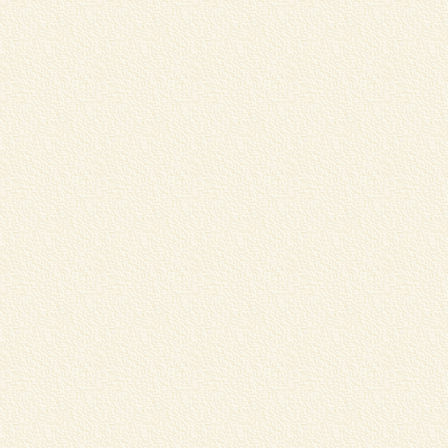
伊
り
詳