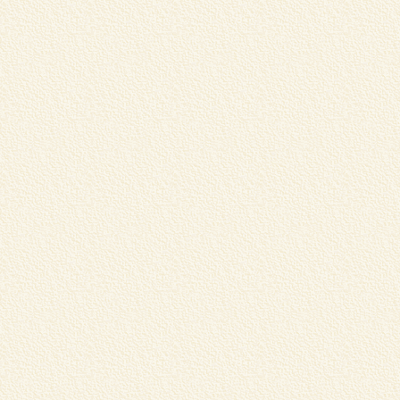
ま
賞
..