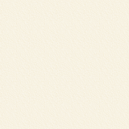
松
し
く