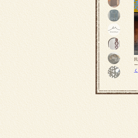
民
ー
く