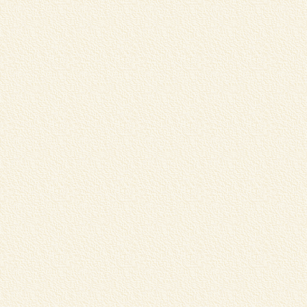
松
あ
..
m