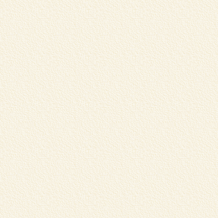
店
マ
く