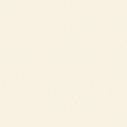
松
中
し
G