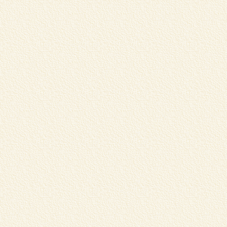
学
習
く
C