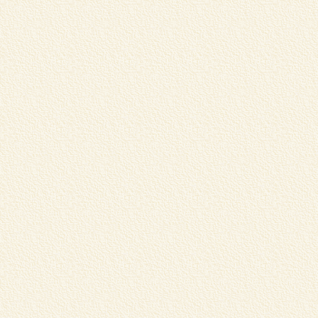
伊
り
詳
G