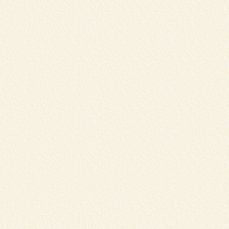
民
ー
く