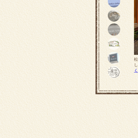
松
し
く