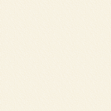
学
習
く
c