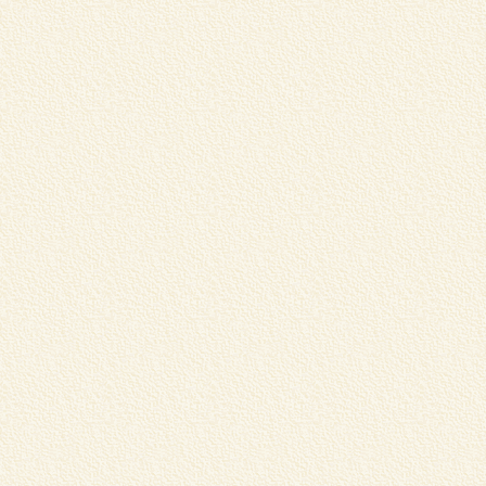
松
中
し