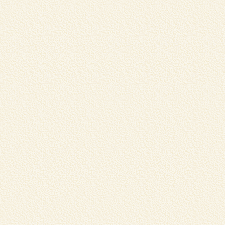
松
る
く
G