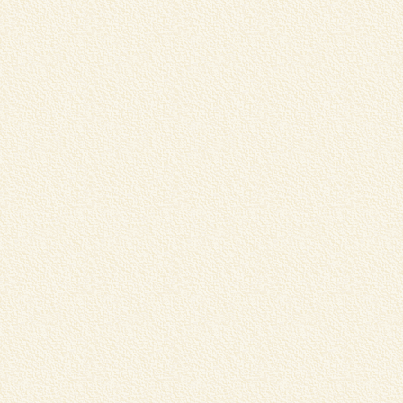
6
お
C