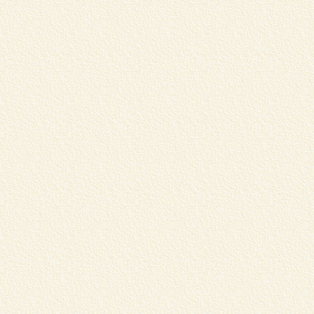
マ
め
詳