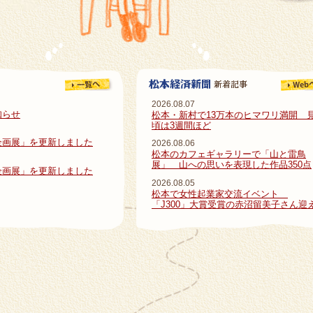
2026.08.07
知らせ
松本・新村で13万本のヒマワリ満開 
頃は3週間ほど
企画展」を更新しました
2026.08.06
松本のカフェギャラリーで「山と雷鳥
展」 山への思いを表現した作品350点
企画展」を更新しました
2026.08.05
松本で女性起業家交流イベント
「J300」大賞受賞の赤沼留美子さん迎