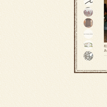
松
あ
..
c