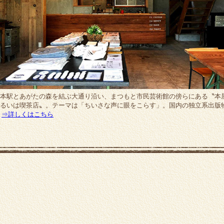
本駅とあがたの森を結ぶ大通り沿い、まつもと市民芸術館の傍らにある〝本
るいは喫茶店〟。テーマは「ちいさな声に眼をこらす」。国内の独立系出版
.
⇒詳しくはこちら
oto.coto