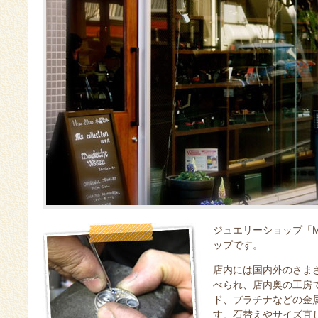
ジュエリーショップ「Mag
ップです。
店内には国内外のさま
べられ、店内奥の工房
ド、プラチナなどの金
す。石替えやサイズ直